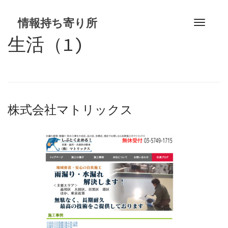
S
k
情報持ち寄り所
T
i
o
生活（1)
p
g
t
g
o
l
c
e
o
n
n
株式会社マトリックス
a
t
v
e
i
n
g
t
a
t
i
o
n