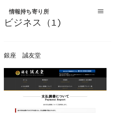
S
k
情報持ち寄り所
T
i
o
ビジネス（1)
p
g
t
g
o
l
c
e
o
n
n
銀座 誠友堂
a
t
v
e
i
n
g
t
a
t
i
o
n