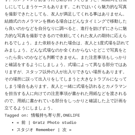
しにしてしまうケースもあります。これではいくら魅力的な写真
を撮影できたとしても、友人が満足してくれる事はありません。
結婚式のカメラマンを務める場合はどんなタイミングで移動した
ら良いのかなどを自分なりに調べると、進行を妨げずにさらに魅
力的な写真を撮影できるので依頼してくれた友人の期待に応えら
れるでしょう。また依頼をされた場合は、友人と1度式場を訪れて
みましょう。どんな式場なのか全くわからないとどこで写真をと
ったら良いのかなども判断できません。また注意事項もしっかり
と確認をするようにしましょう。式場によって異なる部分ではあ
りますが、スタッフ以外の人が出入りできない場所もあります。
その場所に誤って出入りをしてしまうと大きなトラブルになって
しまう場合もあります。友人と一緒に式場を訪れるとカメラマン
を担当する人に向けての注意事項が書かれた用紙などを渡される
ので、用紙に書かれている部分をしっかりと確認した上で計画を
立てるようにしましょう。
Tagged on:
情報持ち寄り所
,ONELIFE
« 前 | Gratz Photo studio
スタジオ Remember | 次 »