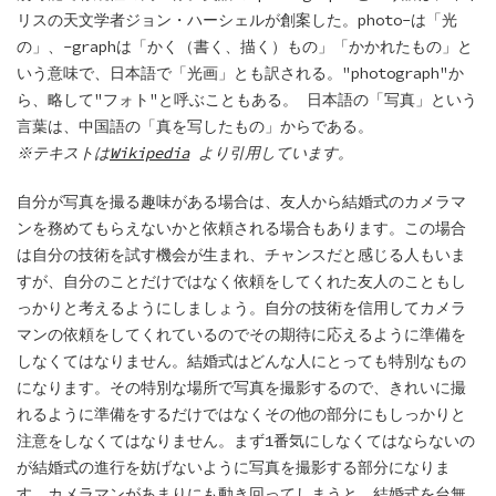
リスの天文学者ジョン・ハーシェルが創案した。photo-は「光
の」、-graphは「かく（書く、描く）もの」「かかれたもの」と
いう意味で、日本語で「光画」とも訳される。"photograph"か
ら、略して"フォト"と呼ぶこともある。 日本語の「写真」という
言葉は、中国語の「真を写したもの」からである。
※テキストは
Wikipedia
より引用しています。
自分が写真を撮る趣味がある場合は、友人から結婚式のカメラマ
ンを務めてもらえないかと依頼される場合もあります。この場合
は自分の技術を試す機会が生まれ、チャンスだと感じる人もいま
すが、自分のことだけではなく依頼をしてくれた友人のこともし
っかりと考えるようにしましょう。自分の技術を信用してカメラ
マンの依頼をしてくれているのでその期待に応えるように準備を
しなくてはなりません。結婚式はどんな人にとっても特別なもの
になります。その特別な場所で写真を撮影するので、きれいに撮
れるように準備をするだけではなくその他の部分にもしっかりと
注意をしなくてはなりません。まず1番気にしなくてはならないの
が結婚式の進行を妨げないように写真を撮影する部分になりま
す。カメラマンがあまりにも動き回ってしまうと、結婚式を台無