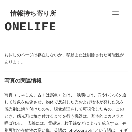
S
k
情報持ち寄り所
T
i
ONELIFE
o
p
g
t
g
o
l
c
e
o
お探しのページは存在しないか、移動または削除された可能性が
n
n
あります。
a
t
v
e
i
写真の関連情報
n
g
t
a
写真（しゃしん、古くは寫眞）とは、 狭義には、穴やレンズを通
t
して対象を結像させ、物体で反射した光および物体が発した光を
i
感光剤に焼き付けたのち、現像処理をして可視化したもの。この
o
とき、感光剤に焼き付けるまでを行う機器は、基本的にカメラと
n
呼ばれる。 広義には、電磁波、粒子線などによって成立する、弁
別可能で存続性の高い像。英語の"photograph"という語は、イギ