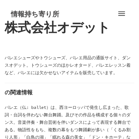
S
k
情報持ち寄り所
T
i
株式会社オデット
o
p
g
t
g
o
l
c
e
o
バレエシューズやトウシューズ、バレエ用品の通販サイト、ダン
n
n
スオデット。トウシューズのほかレオタード、バレエレッスン着
a
t
など、バレエには欠かせないアイテムを販売しています。
v
e
i
n
g
の関連情報
t
a
t
バレエ（仏: ballet）は、西ヨーロッパで発生し広まった、歌
i
詞・台詞を伴わない舞台舞踊。及びその作品を構成する個々のダ
o
ンス。音楽伴奏・舞台芸術を伴いダンスによって表現する舞台で
n
ある。物語性をもち、複数の幕をもつ舞踊劇が多い（「くるみ割
り人形」「白鳥の湖」「眠れる森の美女」「ドン・キホーテ」な