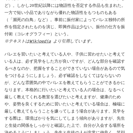
ど）。しかし20世紀以降には物語性を否定する作品も生まれた。
一方で短い小品でありながら優れた物語性をもつものもある
（「瀕死の白鳥」など）。事前に振付家によってバレエ独特の所
作を指定されたものを演じ、即興作品は少ない。振付の仕方を振
付術（コレオグラフィー）という。
※テキストは
Wikipedia
より引用しています。
バレエを習いたいと考えている人や、子供に習わせたいと考えて
いる人は、必ず見学をした方が良いですが、どんな部分を確認す
るべきなのか、把握をすることができていない場合があるので気
をつけるようにしましょう。必ず確認をしなくてはならないの
が、どんな雰囲気の中でバレエを教えてもらうことができるかに
なります。本格的に行いたいと考えている人の場合は、なるべく
厳しく教えてくれる教室を選びたいと考えますが、健康のため
や、姿勢を良くするために習いたいと考えている場合は、極端に
厳しく教えてもらうことを嫌ってしまう場合があります。見学を
する際は、環境ばかりを気にしてしまう傾向がありますが、先生
と生徒の関係をしっかりと確認した上で、自分が入会する場所を
決めるようにしましょう。先生と生徒の人が非常に仲良く、笑顔