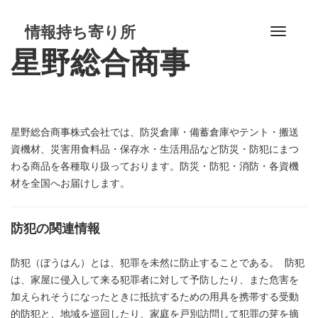
S
k
情報持ち寄り所
T
i
星野総合商事
o
p
g
t
g
o
l
c
e
o
星野総合商事株式会社では、防災倉庫・備蓄倉庫やテント・搬送
n
n
資機材、災害用食料品・保存水・生活用品など防災・防犯にまつ
a
t
わる商品を各種取り扱っております。防災・防犯・消防・各資機
v
e
材を全国へお届けします。
i
n
g
t
a
防犯の関連情報
t
i
防犯（ぼうはん）とは、犯罪を未然に防止することである。 防犯
o
は、家屋に侵入して来る犯罪者に対して予防したり、また危害を
n
加えられそうになったときに抵抗するための用具を携帯する受動
的防犯と、地域を巡回したり、家庭を戸別訪問して犯罪の芽を摘