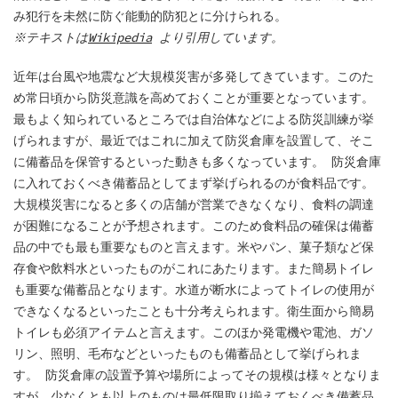
み犯行を未然に防ぐ能動的防犯とに分けられる。
※テキストは
Wikipedia
より引用しています。
近年は台風や地震など大規模災害が多発してきています。このた
め常日頃から防災意識を高めておくことが重要となっています。
最もよく知られているところでは自治体などによる防災訓練が挙
げられますが、最近ではこれに加えて防災倉庫を設置して、そこ
に備蓄品を保管するといった動きも多くなっています。 防災倉庫
に入れておくべき備蓄品としてまず挙げられるのが食料品です。
大規模災害になると多くの店舗が営業できなくなり、食料の調達
が困難になることが予想されます。このため食料品の確保は備蓄
品の中でも最も重要なものと言えます。米やパン、菓子類など保
存食や飲料水といったものがこれにあたります。また簡易トイレ
も重要な備蓄品となります。水道が断水によってトイレの使用が
できなくなるといったことも十分考えられます。衛生面から簡易
トイレも必須アイテムと言えます。このほか発電機や電池、ガソ
リン、照明、毛布などといったものも備蓄品として挙げられま
す。 防災倉庫の設置予算や場所によってその規模は様々となりま
すが、少なくとも以上のものは最低限取り揃えておくべき備蓄品