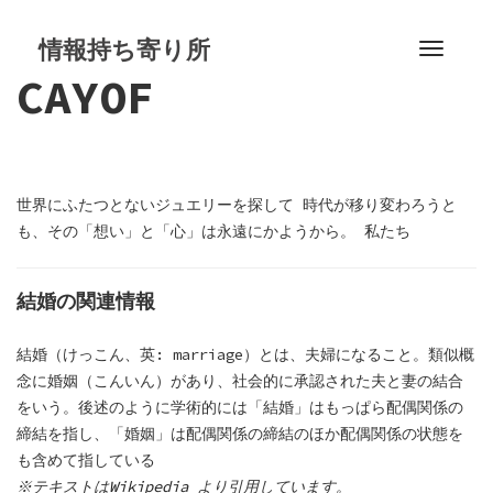
S
k
情報持ち寄り所
T
i
CAYOF
o
p
g
t
g
o
l
c
e
o
世界にふたつとないジュエリーを探して 時代が移り変わろうと
n
n
も、その「想い」と「心」は永遠にかようから。 私たち
a
t
v
e
i
結婚の関連情報
n
g
t
a
結婚（けっこん、英: marriage）とは、夫婦になること。類似概
t
念に婚姻（こんいん）があり、社会的に承認された夫と妻の結合
i
をいう。後述のように学術的には「結婚」はもっぱら配偶関係の
o
締結を指し、「婚姻」は配偶関係の締結のほか配偶関係の状態を
n
も含めて指している
※テキストは
Wikipedia
より引用しています。