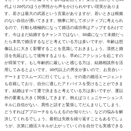
代より20代のほうが男性から声をかけられやすい現実がありま
す。若さは最大の武器という言葉がありますが、若いときは根拠
のない自信が湧いてきます。物事に対してポジティブに考えられ
るので、行動も積極的になって婚活の成功率はアップするわけで
す。今はまだ結婚するチャンスではない、30歳になって未婚だっ
たら本気で婚活するなどと考えている方は多いですが、年齢は想
像以上に大きく影響することを意識しておきましょう。漠然と婚
活を先延ばしして後悔するよりも、早めにアクションを起こすの
が得策です。もし年齢的に厳しいと感じる方は、結婚相談所を活
用してみるとよいです。30代以上の男女が多いので、お見合い・
デートまでスムーズに行くでしょう。その道の婚活エージェント
も在籍しており、自分に適したアドバイスを受けることができま
す。結婚はすべて運で決まると考えている方は多いですが、運以
外の要素も大きく関係してきます。例えばコミュニケーションス
キルに自信がない、異性と話すと緊張してだんまりしてしまう、
どうすればアプローチをもらえるのか知りたい、などの悩みを解
決してくれるでしょう。最初は失敗を繰り返すこともあるでしょ
うが、次第に婚活スキルが上がっていくのを自分でも実感できる