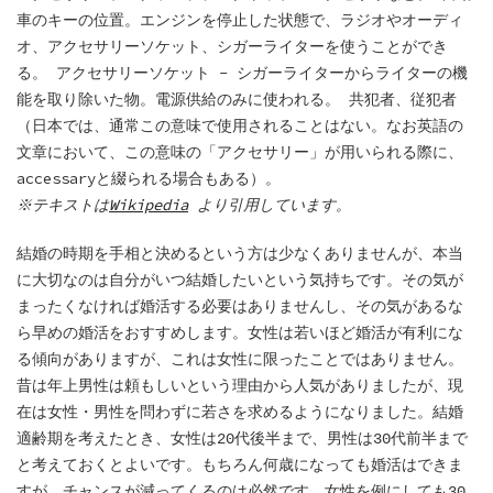
車のキーの位置。エンジンを停止した状態で、ラジオやオーディ
オ、アクセサリーソケット、シガーライターを使うことができ
る。 アクセサリーソケット - シガーライターからライターの機
能を取り除いた物。電源供給のみに使われる。 共犯者、従犯者
（日本では、通常この意味で使用されることはない。なお英語の
文章において、この意味の「アクセサリー」が用いられる際に、
accessaryと綴られる場合もある）。
※テキストは
Wikipedia
より引用しています。
結婚の時期を手相と決めるという方は少なくありませんが、本当
に大切なのは自分がいつ結婚したいという気持ちです。その気が
まったくなければ婚活する必要はありませんし、その気があるな
ら早めの婚活をおすすめします。女性は若いほど婚活が有利にな
る傾向がありますが、これは女性に限ったことではありません。
昔は年上男性は頼もしいという理由から人気がありましたが、現
在は女性・男性を問わずに若さを求めるようになりました。結婚
適齢期を考えたとき、女性は20代後半まで、男性は30代前半まで
と考えておくとよいです。もちろん何歳になっても婚活はできま
すが、チャンスが減ってくるのは必然です。女性を例にしても30