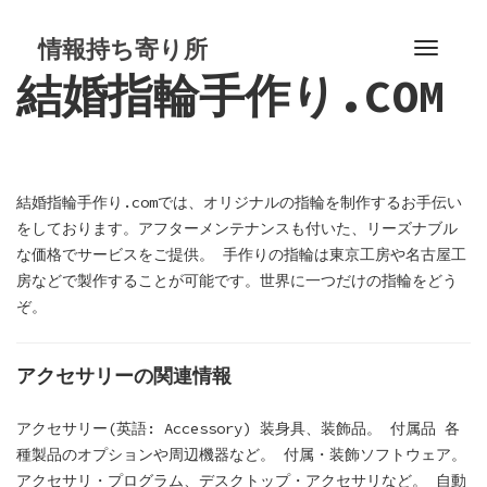
S
k
情報持ち寄り所
T
i
結婚指輪手作り.COM
o
p
g
t
g
o
l
c
e
o
結婚指輪手作り.comでは、オリジナルの指輪を制作するお手伝い
n
n
をしております。アフターメンテナンスも付いた、リーズナブル
a
t
な価格でサービスをご提供。 手作りの指輪は東京工房や名古屋工
v
e
房などで製作することが可能です。世界に一つだけの指輪をどう
i
n
ぞ。
g
t
a
t
アクセサリーの関連情報
i
o
アクセサリー(英語: Accessory) 装身具、装飾品。 付属品 各
n
種製品のオプションや周辺機器など。 付属・装飾ソフトウェア。
アクセサリ・プログラム、デスクトップ・アクセサリなど。 自動