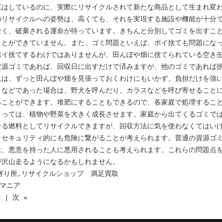
収はしているのに、実際にリサイクルされて新たな商品として生まれ変
のリサイクルへの姿勢は、高くても、それを実現する施設や機能が十分
なく、破棄される運命が待っています。きちんと分別してゴミを出すこ
ことができていません。また、ゴミ問題といえば、ポイ捨ても問題にな
ポイ捨てするわけではありませんが、田んぼや畑に捨てられている空き
資源ゴミであれば、回収日に出すだけで済みますが、他のゴミであれば
人は、ずっと田んぼや畑を見張っておくわけにもいかず、負担だけを強
ミなどであった場合は、野犬を呼んだり、カラスなどを呼び寄せること
ることができます。堆肥にすることもできるので、各家庭で処理するこ
とっては、植物や野菜を大きく成長させます。家庭から出てくるゴミで
せる燃料としてリサイクルできますが、回収方法に気を使わなくてはい
、セキュリティ的にも危険に繋がることが考えられます。普通の資源ゴ
は、悪意を持った人に悪用されることも考えられます。これらの問題点
が沢山走るようになるかもしれません。
寄り所
,リサイクルショップ 満足買取
カマニア
| 次 »