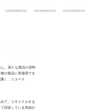
CATEGORIES2
CATEGORIES3
CATEGORIES4
源化し、新たな製品の原料
一種の製品に再循環でき
減量）、リユース
集めて、リサイクルする
して回収している実績が