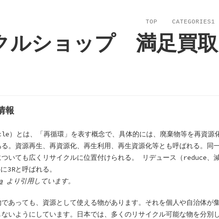
TOP
CATEGORIES1
クルショップ 満足買取
情報
cycle）とは、「再循環」を表す概念で、具体的には、廃棄物等を再資
ある。資源再生、再資源化、再生利用、再生資源化等とも呼ばれる。同
ついても広くリサイクルに位置付けられる。 リデュース（reduce、
共に3Rと呼ばれる。
a
より引用しています。
物であっても、資源として使える物があります。それを個人や自治体が
しないようにしています。日本では、多くのリサイクル可能な物を分別