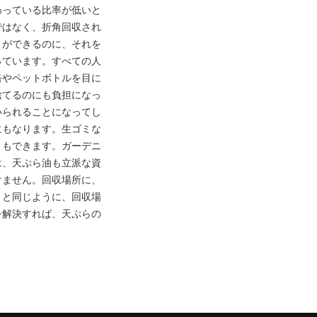
わっている比率が低いと
ではなく、折角回収され
とができるのに、それを
っています。すべての人
缶やペットボトルを目に
捨てるのにも負担になっ
いられることになってし
にもなります。生ゴミな
ともできます。ガーデニ
は、天ぷら油も立派な資
けません。回収場所に、
ミと同じように、回収場
を解決すれば、天ぷらの