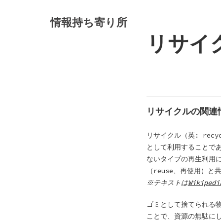
S
k
情報持ち寄り所
i
リサイ
p
t
o
c
o
n
リサイクルの関連
t
e
リサイクル（英: re
n
として利用することで
t
ないタイプの再生利用に
（reuse、再使用）と
※テキストは
Wikipedi
ゴミとして捨てられる
ことで、資源の無駄に