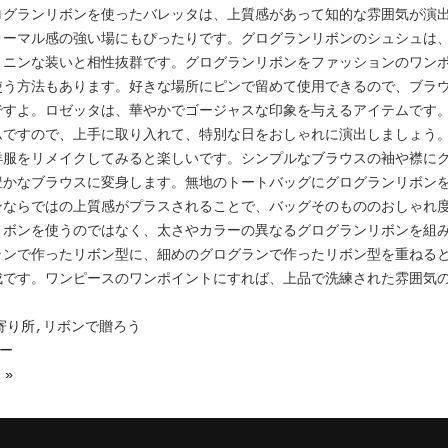
ログランリボンを使ったバレッタは、上質感があって知的な雰囲気が演
ォーマル感の強い場にもぴったりです。グログランリボンのシュシュは
ミニンな装いと相性抜群です。グログランリボンをファッションのワン
使う方法もあります。好きな場所にピンで留めて使用できるので、ブラ
ですよ。ロゼッタは、華やかでゴージャスな印象を与えるアイテムです
ムですので、上手に取り入れて、特別な日をおしゃれに演出しましょう
洋服をリメイクしてみると楽しいです。シンプルなブラウスの袖や襟に
豊かなブラウスに変身します。無地のトートバッグにグログランリボン
ンならではの上質感がプラスされることで、バッグそのもののおしゃれ
リボンを使うのではなく、太さやカラーの異なるグログランリボンを組
ランで作ったリボン型に、細めのグログランで作ったリボン型を重ねる
成です。ワンピースのワンポイントにすれば、上品で洗練された雰囲気
寄り所
,リボンで贈ろう
ビー
 »