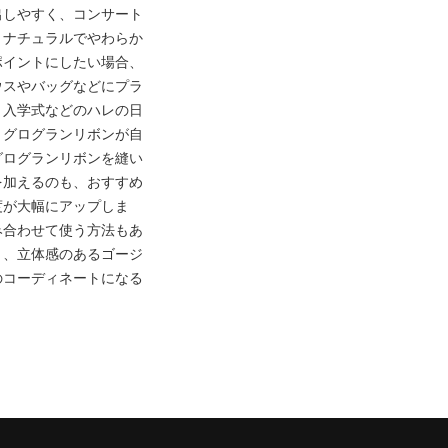
出しやすく、コンサート
、ナチュラルでやわらか
ポイントにしたい場合、
ウスやバッグなどにプラ
。入学式などのハレの日
。グログランリボンが自
グログランリボンを縫い
を加えるのも、おすすめ
度が大幅にアップしま
み合わせて使う方法もあ
と、立体感のあるゴージ
のコーディネートになる