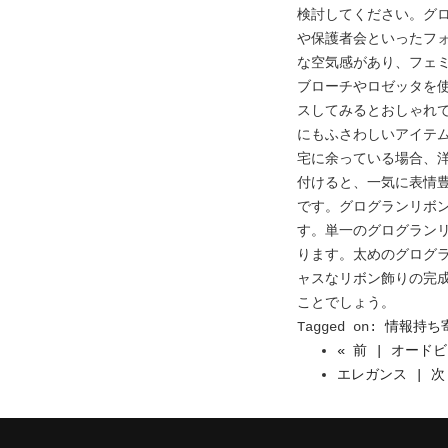
検討してください。グ
や保護者会といったフ
な空気感があり、フェ
ブローチやロゼッタを
スしてみるとおしゃれ
にもふさわしいアイテ
宅に余っている場合、
付けると、一気に表情
です。グログランリボ
す。単一のグログラン
ります。太めのグログ
ャスなリボン飾りの完
ことでしょう。
Tagged on:
情報持ち
« 前 | オード
エレガンス | 次