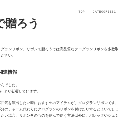
TOP
CATEGORIES1
で贈ろう
ログランリボン。リボンで贈ろうでは高品質なグログランリボンを多数
ください。
関連情報
せんでした。
a
より引用しています。
雰囲気を演出したい時におすすめのアイテムが、グログランリボンです
部分のチャーム代わりにグログランのリボンを付けたりするとよいでし
したい場合、リボンそのものを結んで使う方法以外に、バレッタやシュ