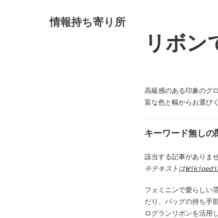
S
k
情報持ち寄り所
i
リボン
p
t
o
c
o
高級感のある印象のグ
n
富な色と幅からお選び
t
e
キーワード無しの
n
t
該当する記事がありま
※テキストは
Wikipedi
フェミニンで愛らしい
だり、バッグの持ち手
ログランリボンを活用