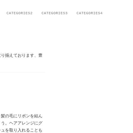
CATEGORIES2
CATEGORIES3
CATEGORIES4
取り揃えております、豊
。髪の毛にリボンを結ん
ょう。ヘアアレンジにグ
シュを取り入れることも