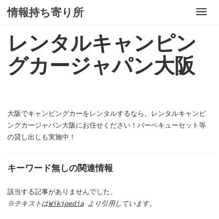
S
情報持ち寄り所
T
k
o
i
レンタルキャンピン
g
p
g
t
グカージャパン大阪
l
o
e
c
n
o
a
n
v
t
大阪でキャンピングカーをレンタルするなら、レンタルキャンピ
i
e
ングカージャパン大阪にお任せください！バーベキューセット等
g
n
の貸し出しも実施中！
a
t
t
キーワード無しの関連情報
i
o
n
該当する記事がありませんでした。
※テキストは
Wikipedia
より引用しています。