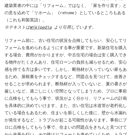
建築業者の中には「リフォーム」ではなく、「家を作り直す」と
の意を込めて「リホーム」 (rehome) としているところもある
（これも和製英語）。
※テキストは
Wikipedia
より引用しています。
リフォーム前に、古い住宅の状況を点検してもらい、安心してリ
フォームを進められるようにする事が重要です。新築住宅を購入
する場合、費用がかかりますが、中古住宅の場合は安く購入でき
る物件がたくさんあり、住宅ローンの負担も減らせるため、安心
感を持てる方は多いです。しかし、断熱材が入っていない家もあ
るため、屋根裏をチェックするなど、問題点を見つけて、改善さ
せることが求められます。断熱材が入っていないと、夏の暑さが
厳しいなど、過ごしにくい空間となってしまうため、プロに事前
に点検をしてもらう事で、状況がよく分かり、リフォームの計画
を具体的に決めていけます。また、古い住宅は水道管が老朽化し
ている場合もあるため、住まいを新しくした後に、壁から水漏れ
が発生するなど、トラブルが起こる可能性があります。事前にプ
ロに点検をしてもらう事で、住まいの問題点をきちんと見つけて
から改善を行い、その後はリフォームを進めていくため、トラブ