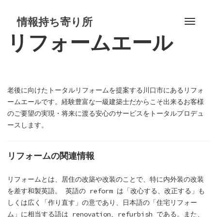
S
k
情報持ち寄り所
T
i
リフォームエール
o
p
g
t
g
o
l
c
e
o
老後に向けたトータルリフォームを提案する川口市にあるリフォ
n
n
ームエールです。経験豊富な一級建築士だからこそ出来るお客様
a
t
のご要望の実現・将来に渡る安心のサービスをトータルプロデュ
v
e
ースします。
i
n
g
t
a
リフォームの関連情報
t
i
リフォームとは、居住の改築や改装のことで、特に内外装の改装
o
を差す和製英語。 英語の reform は「改心する、改正する」も
n
しくは広く「作り直す」の意であり、日本語の「住宅リフォー
ム」に相当する語は renovation、refurbish である。また、