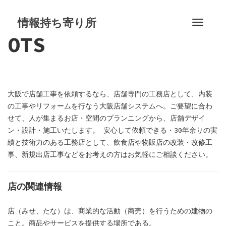
S
k
情報持ち寄り所
T
i
OTS
o
p
g
t
g
o
l
c
e
o
大阪で店舗工事を依頼するなら、店舗専門の工務店として、内装
n
n
の工事やリフォームを行なう大阪店舗システムへ。ご要望に合わ
a
t
せて、人が集まるお店・空間のプランニングから、店舗デザイ
v
e
ン・設計・施工いたします。 安心して依頼できる・30年余りの実
i
n
績と技術力のある工務店として、飲食店や物販店の改装・改修工
g
t
事、新規出店工事などをお考えの方はお気軽にご相談ください。
a
t
i
店の関連情報
o
n
店（みせ、たな）は、商業的な活動（商売）を行うための建物の
こと。商品やサービスを提供する場所である。