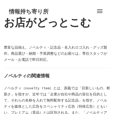
S
k
情報持ち寄り所
T
i
お店がどっとこむ
o
p
g
t
g
o
l
c
e
o
豊富な品揃え。ノベルティ・記念品・名入れロゴ入れ・グッズ製
n
n
作。商品選び・納期・予算調整などのお困りは、専任スタッフが
a
t
メール・お電話で即日対応。
v
e
i
n
g
ノベルティの関連情報
t
a
t
ノベルティ（novelty item）とは、原義では「目新しいもの、斬
i
新さ」を指すが、近年では「企業が自社や商品の宣伝を目的とし
o
て、それらの名称を入れて無料配布する記念品」を指す。ノベル
n
ティを媒体とした広告をスペシャリティ広告（特殊広告）ともい
い、プレミアム（景品）とは区別される。また、「ノベルティア