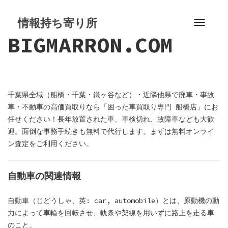
S
k
情報持ち寄り所
T
i
BIGMARRON.COM
o
p
g
t
g
o
l
c
e
o
千葉県全域（船橋・千葉・鎌ヶ谷など）・近隣他県で廃車・事故
n
n
車・不動車の高価買取りなら「困った車買取り専門 船橋店」にお
a
t
任せください！長年放置された車、車検切れ、故障車なども大歓
v
e
迎。面倒な事務手続きも無料で代行します。まずは無料オンライ
i
n
ン査定をご利用ください。
g
t
a
t
自動車の関連情報
i
o
自動車（じどうしゃ、英: car, automobile）とは、原動機の動
n
力によって車輪を回転させ、軌条や架線を用いずに路上を走る車
のこと。