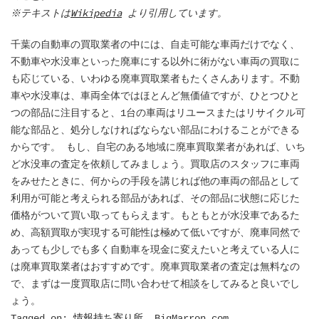
※テキストは
Wikipedia
より引用しています。
千葉の自動車の買取業者の中には、自走可能な車両だけでなく、
不動車や水没車といった廃車にする以外に術がない車両の買取に
も応じている、いわゆる廃車買取業者もたくさんあります。不動
車や水没車は、車両全体ではほとんど無価値ですが、ひとつひと
つの部品に注目すると、1台の車両はリユースまたはリサイクル可
能な部品と、処分しなければならない部品にわけることができる
からです。 もし、自宅のある地域に廃車買取業者があれば、いち
ど水没車の査定を依頼してみましょう。買取店のスタッフに車両
をみせたときに、何からの手段を講じれば他の車両の部品として
利用が可能と考えられる部品があれば、その部品に状態に応じた
価格がついて買い取ってもらえます。もともとが水没車であるた
め、高額買取が実現する可能性は極めて低いですが、廃車同然で
あっても少しでも多く自動車を現金に変えたいと考えている人に
は廃車買取業者はおすすめです。廃車買取業者の査定は無料なの
で、まずは一度買取店に問い合わせて相談をしてみると良いでし
ょう。
Tagged on:
情報持ち寄り所
, BigMarron.com